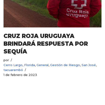
CRUZ ROJA URUGUAYA
BRINDARÁ RESPUESTA POR
SEQUÍA
por
Cerro Largo
,
Florida
,
General
,
Gestión de Riesgo
,
San José
,
tacuarembó
1 de febrero de 2023
Como respuesta a la sequía que presenta gran parte
del país, Cruz Roja Uruguaya (CRU) en conjunto con
el Sistema Nacional de Emergencias (Sinae) y el
apoyo de la Federación…
Leer más »