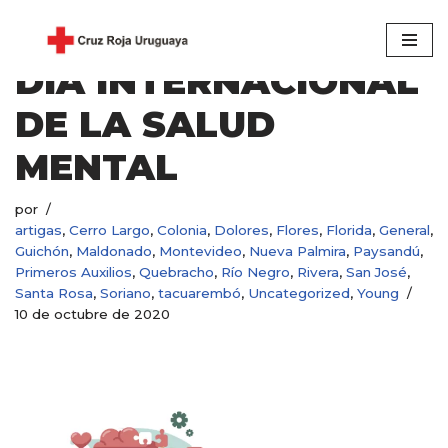
Saltar
DÍA INTERNACIONAL
al
contenido
DE LA SALUD
MENTAL
por
artigas
,
Cerro Largo
,
Colonia
,
Dolores
,
Flores
,
Florida
,
General
,
Guichón
,
Maldonado
,
Montevideo
,
Nueva Palmira
,
Paysandú
,
Primeros Auxilios
,
Quebracho
,
Río Negro
,
Rivera
,
San José
,
Santa Rosa
,
Soriano
,
tacuarembó
,
Uncategorized
,
Young
10 de octubre de 2020