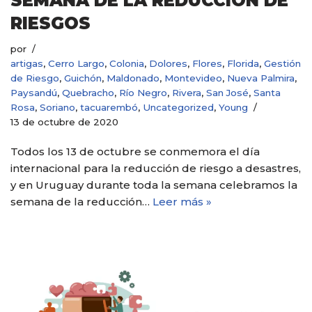
SEMANA DE LA REDUCCIÓN DE
RIESGOS
por
artigas
,
Cerro Largo
,
Colonia
,
Dolores
,
Flores
,
Florida
,
Gestión
de Riesgo
,
Guichón
,
Maldonado
,
Montevideo
,
Nueva Palmira
,
Paysandú
,
Quebracho
,
Río Negro
,
Rivera
,
San José
,
Santa
Rosa
,
Soriano
,
tacuarembó
,
Uncategorized
,
Young
13 de octubre de 2020
Todos los 13 de octubre se conmemora el día
internacional para la reducción de riesgo a desastres,
y en Uruguay durante toda la semana celebramos la
semana de la reducción…
Leer más »