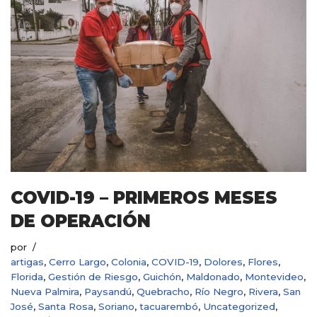
COVID-19 – PRIMEROS MESES
DE OPERACIÓN
por
artigas
,
Cerro Largo
,
Colonia
,
COVID-19
,
Dolores
,
Flores
,
Florida
,
Gestión de Riesgo
,
Guichón
,
Maldonado
,
Montevideo
,
Nueva Palmira
,
Paysandú
,
Quebracho
,
Río Negro
,
Rivera
,
San
José
,
Santa Rosa
,
Soriano
,
tacuarembó
,
Uncategorized
,