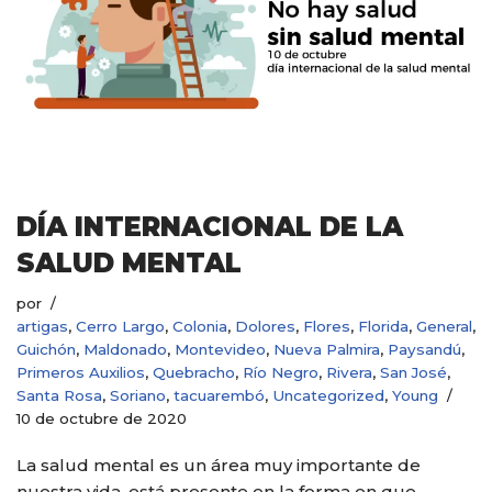
DÍA INTERNACIONAL DE LA
SALUD MENTAL
por
artigas
,
Cerro Largo
,
Colonia
,
Dolores
,
Flores
,
Florida
,
General
,
Guichón
,
Maldonado
,
Montevideo
,
Nueva Palmira
,
Paysandú
,
Primeros Auxilios
,
Quebracho
,
Río Negro
,
Rivera
,
San José
,
Santa Rosa
,
Soriano
,
tacuarembó
,
Uncategorized
,
Young
10 de octubre de 2020
La salud mental es un área muy importante de
nuestra vida, está presente en la forma en que