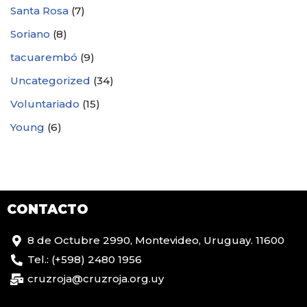
Santa Rosa
(7)
Soriano
(8)
tacuarembó
(9)
Uncategorized
(34)
Voluntariado
(15)
Young
(6)
CONTACTO
8 de Octubre 2990, Montevideo, Uruguay. 11600
Tel.: (+598) 2480 1956
cruzroja@cruzroja.org.uy