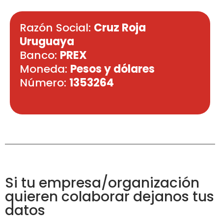
Razón Social: 
Cruz Roja 
Uruguaya
Banco: 
PREX
Moneda: 
Pesos y dólares
Número: 
1353264
Si tu empresa/organización
quieren colaborar dejanos tus
datos