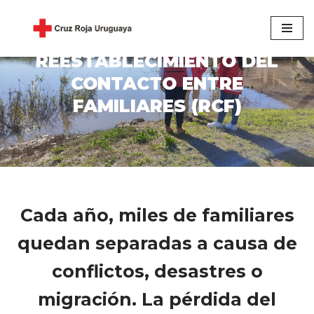
Saltar
al
REESTABLECIMIENTO DEL
contenido
CONTACTO ENTRE
FAMILIARES (RCF)
Cada año, miles de familiares
quedan separadas a causa de
conflictos, desastres o
migración. La pérdida del